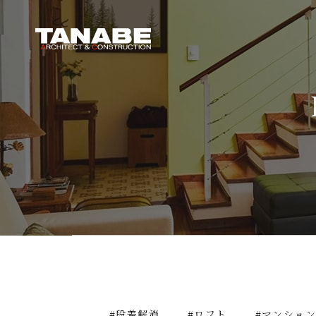
#段差解消
#ロフト
#マンション