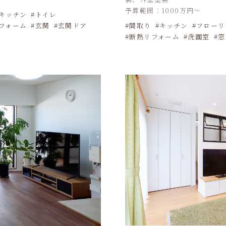
予算範囲：1000万円～
キッチン
トイレ
フォーム
玄関
玄関ドア
間取り
キッチン
フローリ
断熱リフォーム
洗面室
窓