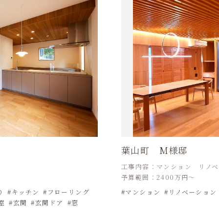
葉山町 M様邸
工事内容：マンション リノ
予算範囲：2400万円～
り
キッチン
フローリング
マンション
リノベーション
室
玄関
玄関ドア
窓