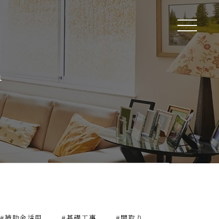
n
#補助金活用
#基礎工事
#間取り