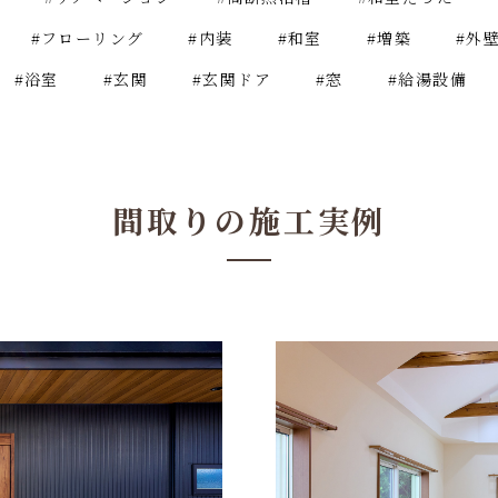
#フローリング
#内装
#和室
#増築
#外
#浴室
#玄関
#玄関ドア
#窓
#給湯設備
間取りの施工実例