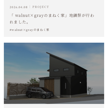
PROJECT
2026.04.08
「 walnut×grayのまねく家」地鎮祭が行わ
れました。
#walnut×grayのまねく家