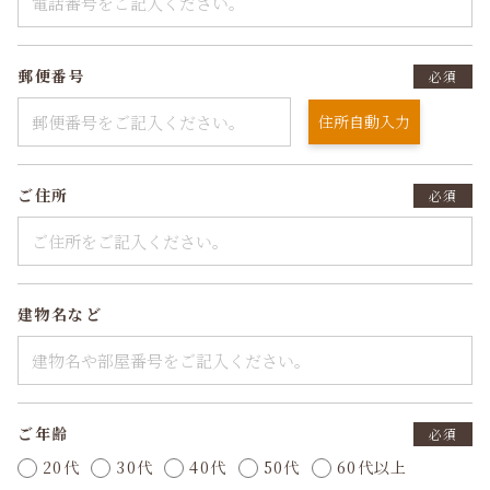
郵便番号
必須
住所自動入力
ご住所
必須
建物名など
ご年齢
必須
20代
30代
40代
50代
60代以上