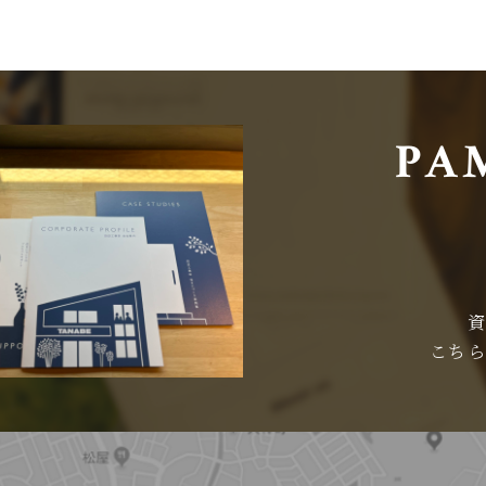
PA
こち