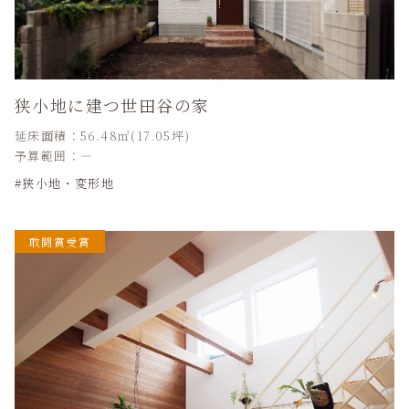
狭小地に建つ世田谷の家
延床面積：56.48㎡(17.05坪)
予算範囲：―
狭小地・変形地
敢闘賞受賞