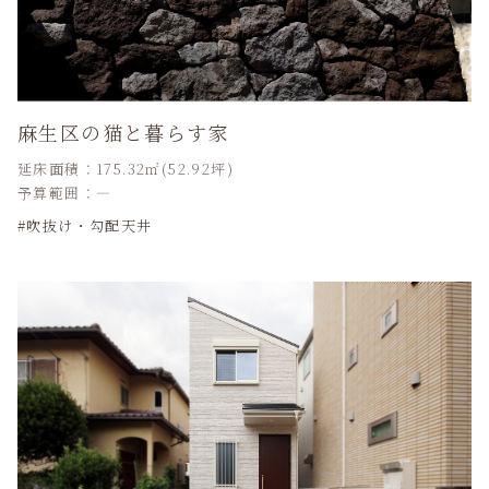
麻生区の猫と暮らす家
延床面積：175.32㎡(52.92坪)
予算範囲：―
吹抜け・勾配天井