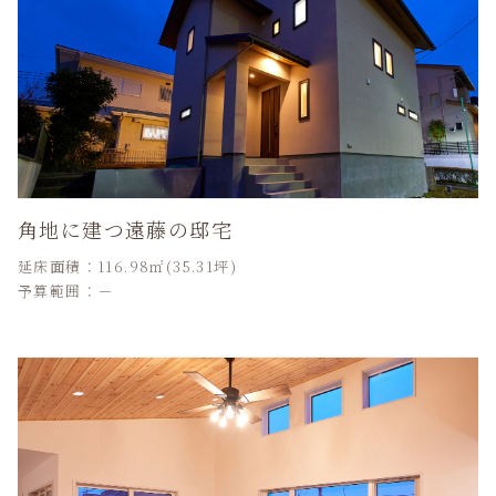
角地に建つ遠藤の邸宅
延床面積：116.98㎡(35.31坪)
予算範囲：－