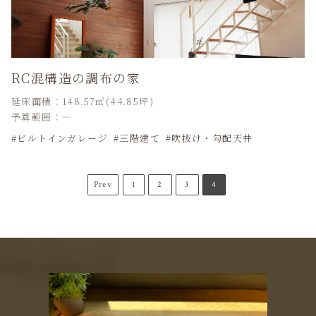
RC混構造の調布の家
延床面積：148.57㎡(44.85坪)
予算範囲：―
ビルトインガレージ
三階建て
吹抜け・勾配天井
Prev
1
2
3
4