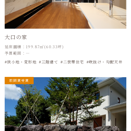
大口の家
延床面積：199.87㎡(60.33坪)
予算範囲：―
狭小地・変形地
三階建て
二世帯住宅
吹抜け・勾配天井
敢闘賞受賞