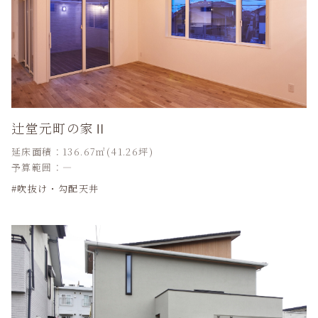
辻堂元町の家Ⅱ
延床面積：136.67㎡(41.26坪)
予算範囲：―
吹抜け・勾配天井