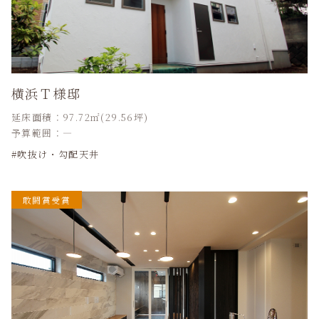
横浜Ｔ様邸
延床面積：97.72㎡(29.56坪)
予算範囲：―
吹抜け・勾配天井
敢闘賞受賞